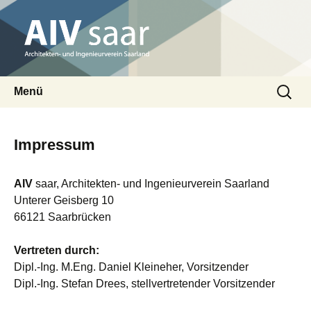
Architekten- und Ingenieurverein Saarland
Suchen
AIV saar
Menü
nach:
Zum
Inhalt
Impressum
springen
AIV
saar, Architekten- und Ingenieurverein Saarland
Unterer Geisberg 10
66121 Saarbrücken
Vertreten durch:
Dipl.-Ing. M.Eng. Daniel Kleineher, Vorsitzender
Dipl.-Ing. Stefan Drees, stellvertretender Vorsitzender