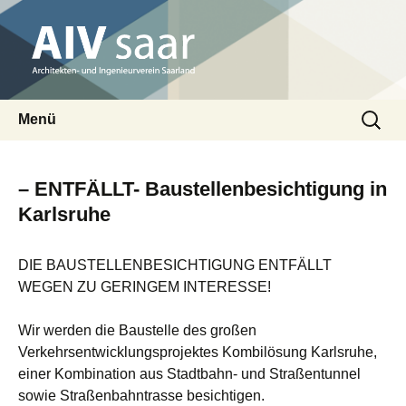
Architekten- und Ingenieurverein Saarland
Suchen
AIV saar
Menü
nach:
Zum
Inhalt
– ENTFÄLLT- Baustellenbesichtigung in
springen
Karlsruhe
DIE BAUSTELLENBESICHTIGUNG ENTFÄLLT
WEGEN ZU GERINGEM INTERESSE!
Wir werden die Baustelle des großen
Verkehrsentwicklungsprojektes Kombilösung Karlsruhe,
einer Kombination aus Stadtbahn- und Straßentunnel
sowie Straßenbahntrasse besichtigen.