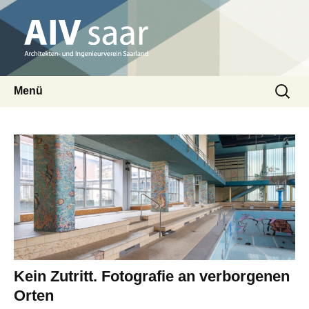
Architekten- und Ingenieurverein Saarland
Suchen
AIV saar
Menü
nach:
Zum
Inhalt
springen
Kein Zutritt. Fotografie an verborgenen
Orten