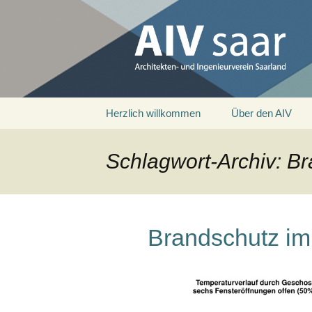
Architekten- und Ingenieurver
AIV saar
Zum
Herzlich willkommen
Über den AIV
Inhalt
springen
Schlagwort-Archiv: B
Brandschutz im