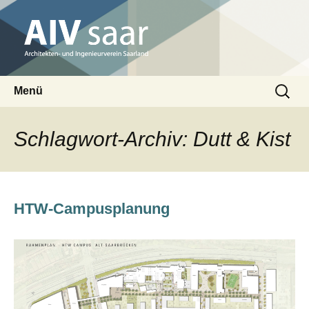
Architekten- und Ingenieurverein Saarland
Suchen
AIV saar
Menü
nach:
Zum
Inhalt
Schlagwort-Archiv: Dutt & Kist
springen
HTW-Campusplanung