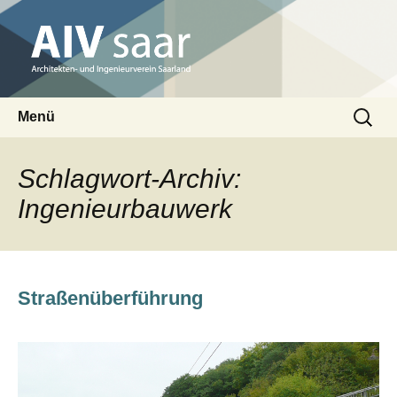
Architekten- und Ingenieurverein Saarland
Suchen
AIV saar
Menü
nach:
Zum
Inhalt
Schlagwort-Archiv:
springen
Ingenieurbauwerk
Straßenüberführung