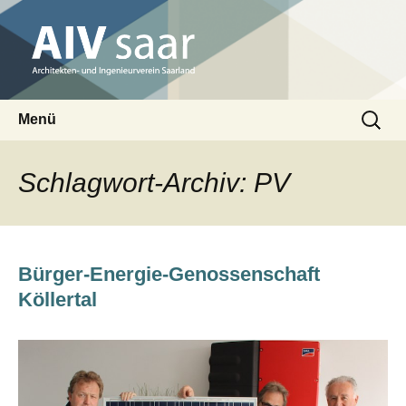
Architekten- und Ingenieurverein Saarland
Suchen
AIV saar
Menü
nach:
Zum
Inhalt
Schlagwort-Archiv: PV
springen
Bürger-Energie-Genossenschaft
Köllertal