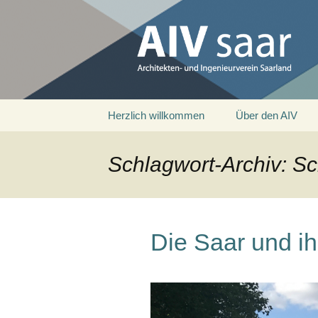
Architekten- und Ingenieurver
AIV saar
Zum
Herzlich willkommen
Über den AIV
Inhalt
springen
Schlagwort-Archiv: Sch
Die Saar und i