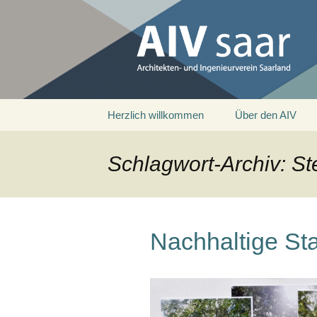
Architekten- und Ingenieurver
AIV saar
Zum
Herzlich willkommen
Über den AIV
Inhalt
springen
Schlagwort-Archiv: S
Nachhaltige St