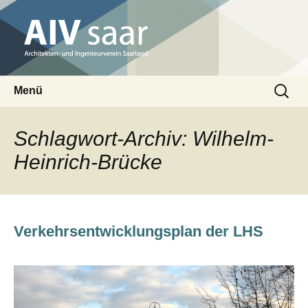
Architekten- und Ingenieurverein Saarland
Suchen
AIV saar
Menü
nach:
Zum
Inhalt
Schlagwort-Archiv: Wilhelm-
springen
Heinrich-Brücke
Verkehrsentwicklungsplan der LHS