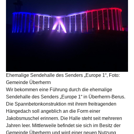
Ehemalige Sendehalle des Senders „Europe 1“, Foto:
Gemeinde Überherrn
Wir bekommen eine Führung durch die ehemalige
Sendehalle des Senders „Europe 1“ in Überherrn-Berus.
Die Spannbetonkonstruktion mit ihrem freitragenden
Hängedach soll angeblich an die Form einer
Jakobsmuschel erinnern. Die Halle steht seit mehreren
Jahren leer. Mittlerweile befindet sie sich im Besitz der
Gemeinde Überherrn und wird einer neuen Nutzung