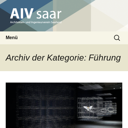
Architekten- und Ingenieurverein Saarland
Suchen
AIV saar
Menü
nach:
Zum
Inhalt
Archiv der Kategorie: Führung
springen