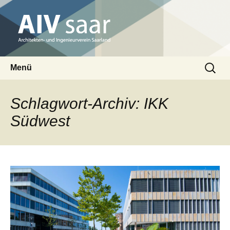
Architekten- und Ingenieurverein Saarland
Suchen
AIV saar
Menü
nach:
Zum
Inhalt
Schlagwort-Archiv: IKK
springen
Südwest