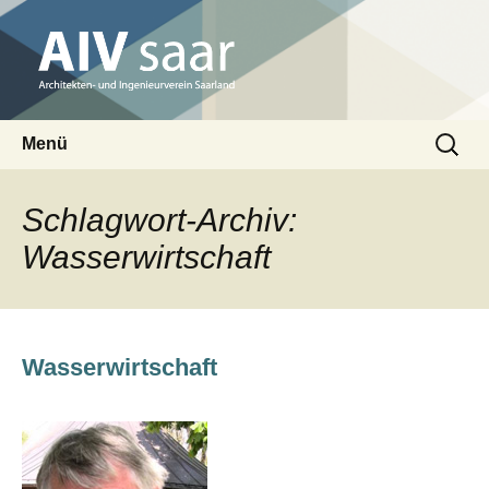
Architekten- und Ingenieurverein Saarland
Suchen
AIV saar
Menü
nach:
Zum
Inhalt
Schlagwort-Archiv:
springen
Wasserwirtschaft
Wasserwirtschaft